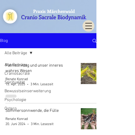
Praxis Märchenwald
Cranio Sacrale Biodynamik
Blog
Alle Beiträge
Alle Beiträge
Palmsonntag und unser inneres
wahres Wesen
Craniosacrale
Renate Konrad
Spiritualität
13. Apr. 2025
3 Min. Lesezeit
Bewusstseinserweiterung
Psychologie
Ostern
Sommersonnwende, die Fülle
Renate Konrad
20. Juni 2024
3 Min. Lesezeit