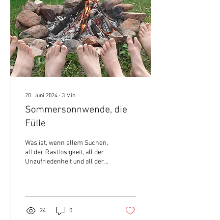
20. Juni 2024
∙
3
Min.
Sommersonnwende, die
Fülle
Was ist, wenn allem Suchen,
all der Rastlosigkeit, all der
Unzufriedenheit und all der
Unruhe der Wunsch nach
mehr Raum zu Grunde liegt?
24
0