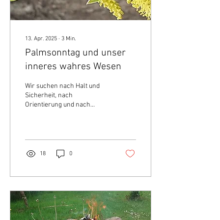
13. Apr. 2025
∙
3
Min.
Palmsonntag und unser
inneres wahres Wesen
Wir suchen nach Halt und
Sicherheit, nach
Orientierung und nach
Zugehörigkeit. In einer Welt
in der all dieses verloren
gegangen zu sein scheint,
feiern wir den Palmsonntag
als Erinnerung an Jesus
18
0
Einzug nach Jerusalem.