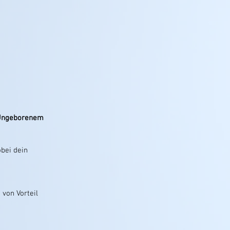
 Ungeborenem
obei dein
 von Vorteil