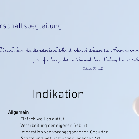
schaftsbegleitung
Das Leben, das die reinste Liebe ist, schenkt sich uns in Form unsere
zurückfinden zu der Liebe und dem Leben, die wir selbs
(Renate Konrad)
Indikation
Allgemein
Einfach weil es guttut
Verarbeitung der eigenen Geburt
Integration von vorangegangenen Geburten
Ängste und Befürchtungen jeglicher Art