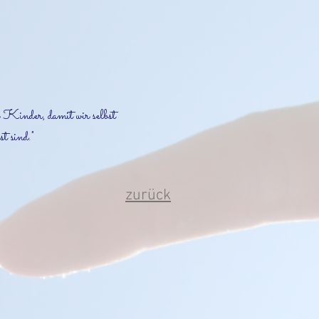
r Kinder, damit wir selbst
t sind."
zurück