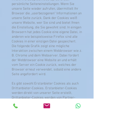
persönliche Seiteneinstellungen. Wenn Sie
unsere Seite wieder aufrufen, übermittelt Ihr
Browser die „userbezogenen“ Informationen an
unsere Seite zurück. Dank der Cookies weiß
unsere Website, wer Sie sind und bietet Ihnen
die Einstellung, die Sie gewohnt sind. In einigen
Browsern hat jedes Cookie eine eigene Datei, in
anderen wie beispielsweise Firefox sind alle
Cookies in einer einzigen Datei gespeichert.
Die folgende Grafik zeigt eine mögliche
Interaktion zwischen einem Webbrowser wie z.
B. Chrome und dem Webserver. Dabei fordert
der Webbrowser eine Website an und erhält
vom Server ein Cookie zurück, welches der
Browser erneut verwendet, sobald eine andere
Seite angefordert wird.
Es gibt sowohl Erstanbieter Cookies als auch
Drittanbieter-Cookies. Erstanbieter-Cookies
werden direkt von unserer Seite erstellt,
Drittanbieter-Cookies werden von Partner-
Websites (z.B. Google Analytics) erstellt. Jedes
Cookie ist individuell zu bewerten, da jedes
Cookie andere Daten speichert. Auch die
Ablaufzeit eines Cookies variiert von ein paar
Minuten bis hin zu ein paar Jahren. Cookies sind
keine Software-Programme und enthalten keine
Viren, Trojaner oder andere „Schädlinge“.