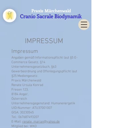
Praxis Märchenwald
Cranio Sacrale Biodynamik
IMPRESSUM
Impressum
Angaben gemäß Informationspflicht laut §5 E-
Commerce Gesetz, §14
Unternehmensgesetzbuch, §63
Gewerbeordnung und Offenlegungspflicht laut
§25 Mediengesetz.
Praxis Märchenwald
Renate Ursula Konrad
Fresen 123,
8184 Anger,
Österreich
Unternehmensgegenstand: Humanenergetik
UID-Nummer: ATU37001007
GISA: 30230545
Tel.:
067687493207
E-Mail:
renate_marian@yahoo.de
Mitglied bei: WKO