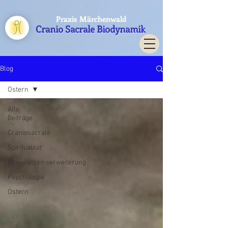
Praxis Märchenwald
Cranio Sacrale Biodynamik
Blog
Ostern
Alle
Beiträge
Craniosacrale
Spiritualität
Bewusstseinserweiterung
Psychologie
Ostern