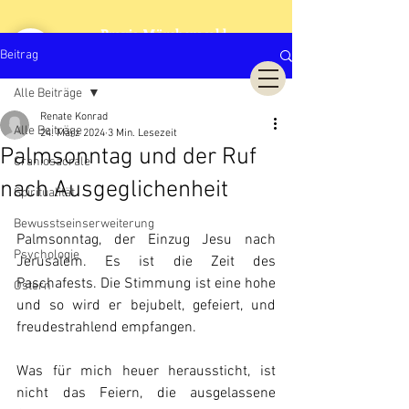
Praxis Märchenwald
Cranio Sacrale Biodynamik
Beitrag
Alle Beiträge
Renate Konrad
Alle Beiträge
24. März 2024
3 Min. Lesezeit
Palmsonntag und der Ruf
Craniosacrale
nach Ausgeglichenheit
Spiritualität
Bewusstseinserweiterung
Palmsonntag, der Einzug Jesu nach 
Psychologie
Jerusalem. Es ist die Zeit des 
Paschafests. Die Stimmung ist eine hohe 
Ostern
und so wird er bejubelt, gefeiert, und 
freudestrahlend empfangen.
Was für mich heuer heraussticht, ist 
nicht das Feiern, die ausgelassene 