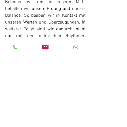
Befinden wir uns in unserer Mitte 
behalten wir unsere Erdung und unsere 
Balance. So bleiben wir in Kontakt mit 
unseren Werten und Überzeugungen. In 
weiterer Folge sind wir dadurch, nicht 
nur mit den natürlichen Rhythmen 
verbunden, sondern auch mit unserer 
Menschlichkeit und unserm inneren 
wahren Wesen. In dieser Verbundenheit 
verschwinden Scham und Schuld und 
somit auch jede Art von Selbstgeiselung 
und Kreuzigung im inneren sowie im 
außen.