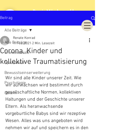
Praxis Märchenwald
Cranio Sacrale Biodynamik
Beitrag
Alle Beiträge
Renate Konrad
Alle Beiträge
1. Feb. 2021
2 Min. Lesezeit
Corona, Kinder und
Craniosacrale
kollektive Traumatisierung
Spiritualität
Bewusstseinserweiterung
Wir sind alle Kinder unserer Zeit. Wie 
Psychologie
wir aufwachsen wird bestimmt durch 
gesellschaftliche Normen, kollektiven 
Ostern
Haltungen und der Geschichte unserer 
Eltern. Als heranwachsende 
vorgeburtliche Babys sind wir rezeptive 
Wesen. Alles was uns angeboten wird 
nehmen wir auf und speichern es in den 