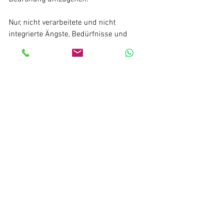
Nur, nicht verarbeitete und nicht 
integrierte Ängste, Bedürfnisse und 
Gefühle können uns jagen und werden 
so an die nächste Generation 
weitergegeben. 
Was ich hier nun beobachte ist, wie 
kollektives Trauma, ausgehend von 
unserer Geburtspraxis Ende des vorigen 
Jahrhunderts, momentan eine ganze 
Gesellschaft und die Welt beherrscht 
und jagt und das unter dem 
Deckmantel: „Zum Wohle der 
Gesundheit“.
 Renate Konrad