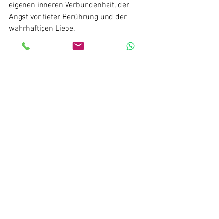
eigenen inneren Verbundenheit, der 
Angst vor tiefer Berührung und der 
wahrhaftigen Liebe. 
Hören wir auf mit dem Finger auf 
andere zu zeigen, andere zu analysieren 
und uns den Mund fusselig zu reden 
über deren Taten und Handlungen und 
beginnen zu sehen was wir tun und 
nicht tun. Stehen wir selbst in 
Verbindung mit unserer inneren 
natürlichen Kraft? Wahren wir unsere 
eigenen Grenzen, würdigen wir sie und 
verteidigen wir sie so wie es in der 
göttlichen Ordnung vorgesehen ist? 
Spüren wir die Verbindung zu unseren 
menschlichen Wünschen, Bedürfnissen 
und Visionen und erlauben wir uns sie 
zum Ausdruck zu bringen? Von wem 