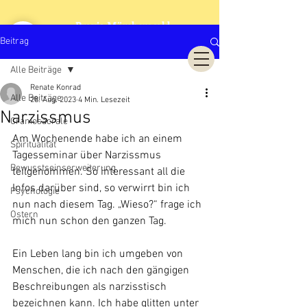
Praxis Märchenwald
Cranio Sacrale Biodynamik
Beitrag
Alle Beiträge
Renate Konrad
Alle Beiträge
28. Aug. 2023
4 Min. Lesezeit
Narzissmus
Craniosacrale
Am Wochenende habe ich an einem 
Spiritualität
Tagesseminar über Narzissmus 
Bewusstseinserweiterung
teilgenommen. So interessant all die 
Infos darüber sind, so verwirrt bin ich 
Psychologie
nun nach diesem Tag. „Wieso?“ frage ich 
Ostern
mich nun schon den ganzen Tag.
Ein Leben lang bin ich umgeben von 
Menschen, die ich nach den gängigen 
Beschreibungen als narzisstisch 
bezeichnen kann. Ich habe glitten unter 