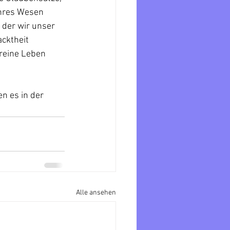
hres Wesen 
der wir unser 
cktheit 
reine Leben 
n es in der 
Alle ansehen