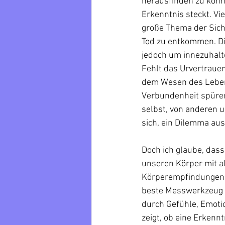
herausfinden zu könne
Erkenntnis steckt. Vi
große Thema der Siche
Tod zu entkommen. Di
jedoch um innezuhal
Fehlt das Urvertraue
dem Wesen des Lebens
Verbundenheit spüren
selbst, von anderen u
sich, ein Dilemma au
Doch ich glaube, dass
unseren Körper mit a
Körperempfindungen 
beste Messwerkzeug 
durch Gefühle, Emoti
zeigt, ob eine Erken