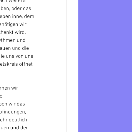
ach weiterer 
aben, oder das 
reben inne, dem 
nötigen wir 
henkt wird. 
hythmen und 
auen und die 
ie uns von uns 
lskreis öffnet 
nnen wir 
e 
en wir das 
pfindungen, 
hr deutlich 
auen und der 