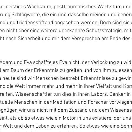
ung, geistiges Wachstum, posttraumatisches Wachstum und
ung Schlagworte, die ein und dasselbe meinen und generel
nd und friedensstiftend angesehen werden. Doch sind sie d
nen nicht eher eine weitere unerkannte Schutzstrategie, mit 
ht nach Sicherheit und mit dem Versprechen am Ende des
 Adam und Eva schaffte es Eva nicht, der Verlockung zu wid
 am Baum der Erkenntnis zu greifen und von ihm zu essen
h heute sind wir Menschen bestrebt Erkenntnisse zu gewin
d die Welt immer mehr und mehr in ihrer Vielfalt und Kom
eifen. Wissenschaftler tun dies in ihren Labors, Denker in 
tuelle Menschen in der Meditation und Forscher vorwiegend
gnügen wir uns nicht mit dem Zustand und dem Wissensst
int, als ob so etwas wie ein Motor in uns existiere, der un
er Welt und dem Leben zu erfahren. So etwas wie eine Seh