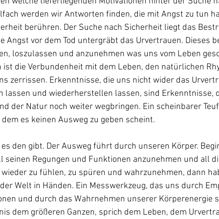
n welche tieferliegenden Motivationen hinter der Suche n
elfach werden wir Antworten finden, die mit Angst zu tun h
rheit berühren. Der Suche nach Sicherheit liegt das Best
e Angst vor dem Tod untergräbt das Urvertrauen. Dieses be
ten, loszulassen und anzunehmen was uns vom Leben gesc
n ist die Verbundenheit mit dem Leben, den natürlichen R
 zerrissen. Erkenntnisse, die uns nicht wider das Urvertr
 lassen und wiederherstellen lassen, sind Erkenntnisse, d
nd der Natur noch weiter wegbringen. Ein scheinbarer Teufe
s dem es keinen Ausweg zu geben scheint. 
 es den gibt. Der Ausweg führt durch unseren Körper. Begi
ll seinen Regungen und Funktionen anzunehmen und all di
wieder zu fühlen, zu spüren und wahrzunehmen, dann hab
der Welt in Händen. Ein Messwerkzeug, das uns durch Em
onen und durch das Wahrnehmen unserer Körperenergie se
ntnis dem größeren Ganzen, sprich dem Leben, dem Urvertr