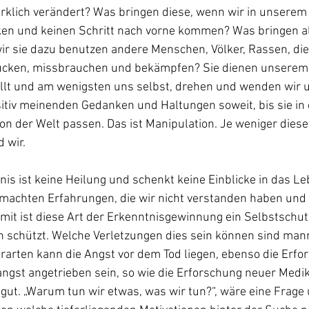
klich verändert? Was bringen diese, wenn wir in unserem 
ken und keinen Schritt nach vorne kommen? Was bringen all
ir sie dazu benutzen andere Menschen, Völker, Rassen, die
ücken, missbrauchen und bekämpfen? Sie dienen unserem 
llt und am wenigsten uns selbst, drehen und wenden wir 
tiv meinenden Gedanken und Haltungen soweit, bis sie in 
on der Welt passen. Das ist Manipulation. Je weniger diese 
d wir.
is ist keine Heilung und schenkt keine Einblicke in das Lebe
machten Erfahrungen, die wir nicht verstanden haben und e
it ist diese Art der Erkenntnisgewinnung ein Selbstschutz
 schützt. Welche Verletzungen dies sein können sind mannig
arten kann die Angst vor dem Tod liegen, ebenso die Erfor
angst angetrieben sein, so wie die Erforschung neuer Medi
ut. „Warum tun wir etwas, was wir tun?“, wäre eine Frage