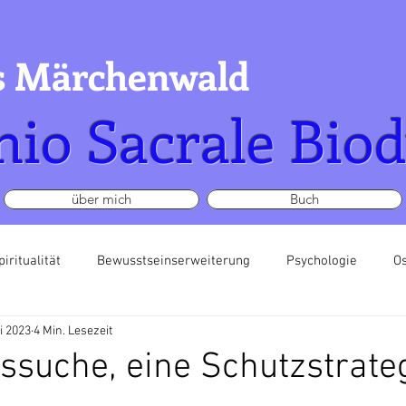
s Märchenwald
nio Sacrale Bio
über mich
Buch
piritualität
Bewusstseinserweiterung
Psychologie
O
i 2023
4 Min. Lesezeit
ssuche, eine Schutzstrate