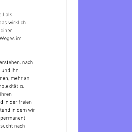
 
l als 
as wirklich 
einer 
 Weges im 
erstehen, nach 
 und ihn 
nen, mehr an 
plexität zu 
ihren 
 in der freien 
and in dem wir 
s permanent 
nsucht nach 