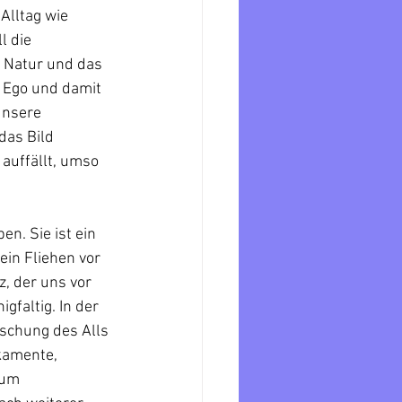
Alltag wie 
 die 
 Natur und das 
Ego und damit 
unsere 
das Bild 
auffällt, umso 
n. Sie ist ein 
in Fliehen vor 
, der uns vor 
faltig. In der 
schung des Alls 
kamente, 
 um 