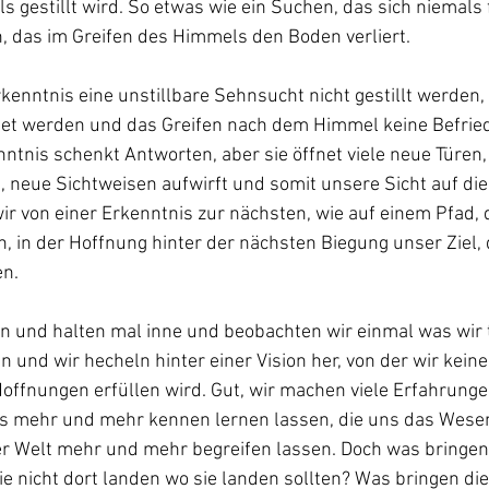
s gestillt wird. So etwas wie ein Suchen, das sich niemals 
, das im Greifen des Himmels den Boden verliert. 
enntnis eine unstillbare Sehnsucht nicht gestillt werden,
et werden und das Greifen nach dem Himmel keine Befrie
tnis schenkt Antworten, aber sie öffnet viele neue Türen, 
 neue Sichtweisen aufwirft und somit unsere Sicht auf die
 wir von einer Erkenntnis zur nächsten, wie auf einem Pfad,
n, in der Hoffnung hinter der nächsten Biegung unser Ziel, 
n. 
n und halten mal inne und beobachten wir einmal was wir t
en und wir hecheln hinter einer Vision her, von der wir kei
Hoffnungen erfüllen wird. Gut, wir machen viele Erfahrungen,
ns mehr und mehr kennen lernen lassen, die uns das Wese
 Welt mehr und mehr begreifen lassen. Doch was bringen a
e nicht dort landen wo sie landen sollten? Was bringen die