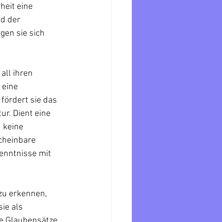
heit eine 
d der 
gen sie sich 
all ihren 
eine 
ördert sie das 
r. Dient eine 
 keine 
cheinbare 
enntnisse mit 
zu erkennen, 
ie als 
e Glaubensätze, 