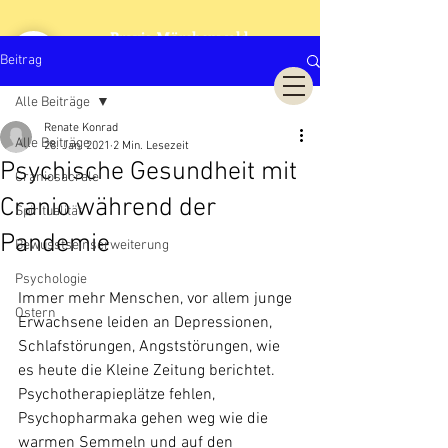
Praxis Märchenwald
Cranio Sacrale Biodynamik
Beitrag
Alle Beiträge
Renate Konrad
Alle Beiträge
28. Jan. 2021
2 Min. Lesezeit
Psychische Gesundheit mit
Craniosacrale
Cranio während der
Spiritualität
Pandemie
Bewusstseinserweiterung
Psychologie
Immer mehr Menschen, vor allem junge 
Ostern
Erwachsene leiden an Depressionen, 
Schlafstörungen, Angststörungen, wie 
es heute die Kleine Zeitung berichtet. 
Psychotherapieplätze fehlen, 
Psychopharmaka gehen weg wie die 
warmen Semmeln und auf den 