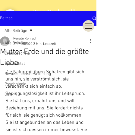
Praxis Märchenwald
Cranio Sacrale Biodynamik
Beitrag
Alle Beiträge
Renate Konrad
Alle Beiträge
27. Mai 2020
2 Min. Lesezeit
Mutter Erde und die größte
Craniosacrale
Liebe
Spiritualität
Die Natur mit ihren Schätzen gibt sich 
Bewusstseinserweiterung
uns hin, sie verströmt sich, sie 
Psychologie
verschenkt sich einfach so. 
Bedingungslosigkeit ist ihr Leitspruch. 
Ostern
Sie hält uns, ernährt uns und will 
Beziehung mit uns. Sie fordert nichts 
für sich, sie genügt sich vollkommen. 
Sie ist angebunden an das Leben und 
sie ist sich dessen immer bewusst. Sie 