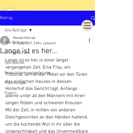
Praxis Märchenwald
Cranio Sacrale Biodynamik
Beitrag
Alle Beiträge
Renate Konrad
Alle Beiträge
3. Sept. 2021
3 Min. Lesezeit
Lange ist es her...
Craniosacrale
Lange ist es her, in einer längst 
Spiritualität
vergangenen Zeit. Eine Frau, ein 
Bewusstseinserweiterung
Tribunal, lärmender Pöbel vor den Türen 
des einfachen Hauses in dessen 
Psychologie
Hinterhof das Gericht tagt. Anfangs 
Ostern
alleine unter all den Männern mit ihren 
langen Roben und schweren Kreuzen. 
Mit der Zeit, in mitten von anderen 
Gleichgesinnten an den Händen haltend, 
um die kochende Wut in ihr über die 
Ungerechtigkeit und das Unvermeidbare 