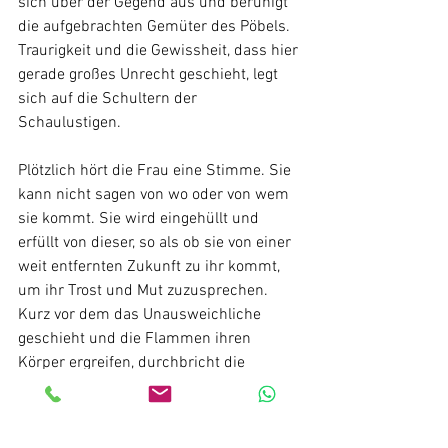
sich über der Gegend aus und beruhigt 
die aufgebrachten Gemüter des Pöbels. 
Traurigkeit und die Gewissheit, dass hier 
gerade großes Unrecht geschieht, legt 
sich auf die Schultern der 
Schaulustigen.
Plötzlich hört die Frau eine Stimme. Sie 
kann nicht sagen von wo oder von wem 
sie kommt. Sie wird eingehüllt und 
erfüllt von dieser, so als ob sie von einer 
weit entfernten Zukunft zu ihr kommt, 
um ihr Trost und Mut zuzusprechen. 
Kurz vor dem das Unausweichliche 
geschieht und die Flammen ihren 
Körper ergreifen, durchbricht die 
Stimme die Dunkelheit der Nacht und 
die schützende Wolke der Frau und die 
Frau vernimmt die klare, reine 