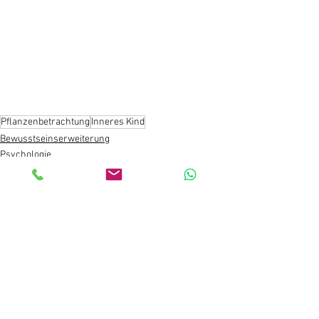
Pflanzenbetrachtung
Inneres Kind
Bewusstseinserweiterung
Psychologie
Spiritualität
Alle ansehen
Aktuelle Beiträge